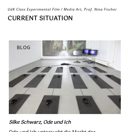
Skip
UdK Class Experimental Film / Media Art, Prof. Nina Fischer
to
CURRENT SITUATION
content
BLOG
Silke Schwarz, Ode und Ich
Ode und Ich untersucht die Macht der